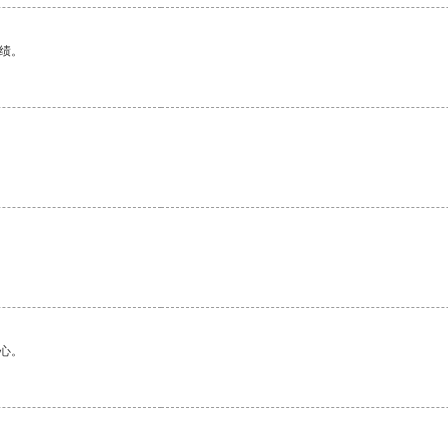
绩。
心。